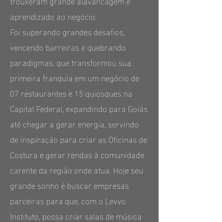
trouxeram grande alavancagem e
aprendizado ao negócio.
Foi superando grandes desafios,
vencendo barreiras e quebrando
paradigmas, que transformou sua
primeira franquia em um negócio de
07 restaurantes e 15 quiosques na
Capital Federal, expandindo para Goiás
até chegar a gerar energia, servindo
de inspiração para criar as Oficinas de
Costura e gerar rendas à comunidade
carente da região onde atua. Hoje seu
grande sonho é buscar empresas
parceiras para que, com o Levvo
Instituto, possa criar salas de música