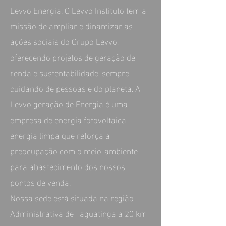
Levvo Energia. O Levvo Instituto tem a
missão de ampliar e dinamizar as
ações sociais do Grupo Levvo,
oferecendo projetos de geração de
renda e sustentabilidade, sempre
cuidando de pessoas e do planeta. A
Levvo geração de Energia é uma
empresa de energia fotovoltaica,
energia limpa que reforça a
preocupação com o meio-ambiente
para abastecimento dos nossos
pontos de venda.
Nossa sede está situada na região
Administrativa de Taguatinga a 20 km