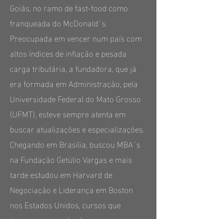
Goiás, no ramo de fast-food como
franqueada do McDonald´s.
Preocupada em vencer num país com
altos índices de inflação e pesada
carga tributária, a fundadora, que já
era formada em Administração, pela
Universidade Federal do Mato Grosso
(UFMT), esteve sempre atenta em
buscar atualizações e especializações.
Chegando em Brasília, buscou MBA´s
na Fundação Getúlio Vargas e mais
tarde estudou em Harvard de
Negociação e Liderança em Boston
nos Estados Unidos, cursos que