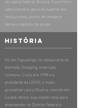
da capital federal, Brasília. O escritório
administrativo geral dá suporte aos
restaurantes, pontos de vendas e
demais negócios do grupo.
HISTÓRIA
Foi em Taguatinga, no restaurante do
Alameda Shopping, onde tudo
começou. O ano era 1998 e a
presidente da LEVVO, a mato-
grossense Laura Oliveira, nascida em
Cuiabá, deixou sua cidade natal para
empreender no Distrito Federal e