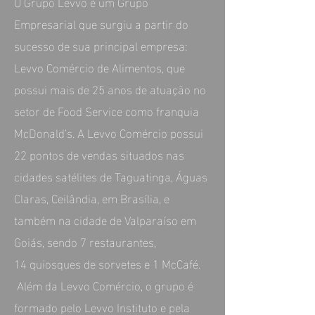
O Grupo Levvo é um Grupo
Empresarial que surgiu a partir do
sucesso de sua principal empresa:
Levvo Comércio de Alimentos, que
possui mais de 25 anos de atuação no
setor de Food Service como franquia
McDonald’s. A Levvo Comércio possui
22 pontos de vendas situados nas
cidades satélites de Taguatinga, Águas
Claras, Ceilândia, em Brasília, e
também na cidade de Valparaíso em
Goiás, sendo 7 restaurantes,
14 quiosques de sorvetes e 1 McCafé.
Além da Levvo Comércio, o grupo é
formado pelo Levvo Instituto e pela